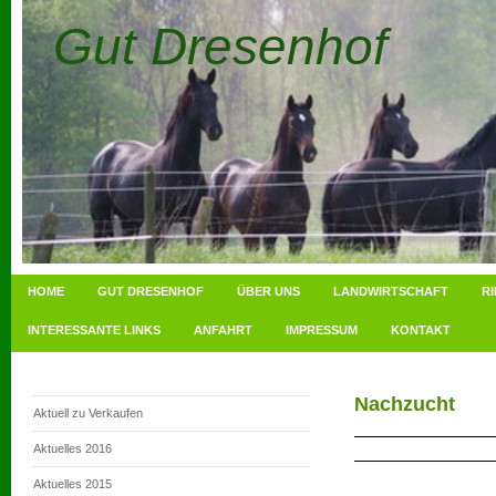
Gut Dresenhof
HOME
GUT DRESENHOF
ÜBER UNS
LANDWIRTSCHAFT
R
INTERESSANTE LINKS
ANFAHRT
IMPRESSUM
KONTAKT
Nachzucht
Aktuell zu Verkaufen
Aktuelles 2016
Aktuelles 2015