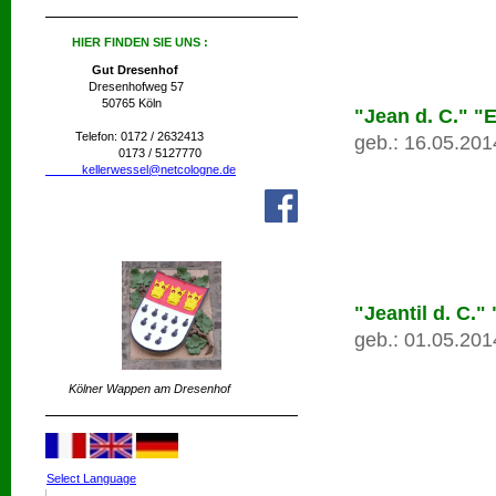
HIER FINDEN SIE UNS :
Gut Dresenhof
Dresenhofweg 57
50765 Köln
"Jean d. C." "
Telefon: 0172 / 2632413
geb.: 16.05.201
0173 / 5127770
kellerwessel@netcologne.de
"Jeantil d. C."
geb.: 01.05.201
Kölner Wappen am Dresenhof
Select Language