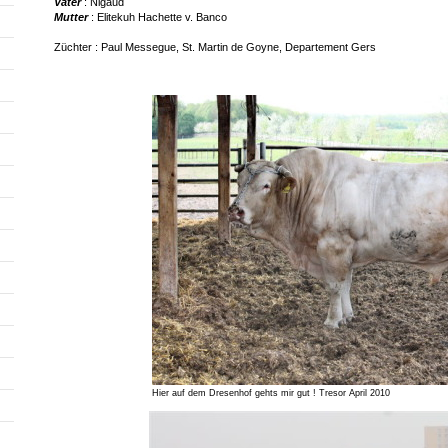
Vater
: Nigaud
Mutter
: Elitekuh Hachette v. Banco
Züchter : Paul Messegue, St. Martin de Goyne, Departement Gers
Hier auf dem Dresenhof gehts mir gut ! Tresor April 2010