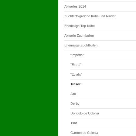
Aktuelles 2014
Zuchterfolgreiche Kühe und Rinder
Ehemalige Top-Kühe
Aktuelle Zuchtbullen
Ehemalige Zuchtbullen
"Imperial"
"Extra"
"Evialis"
Tresor
Alto
Derby
Dondolo de Colonia
Tsar
Garcon de Colonia