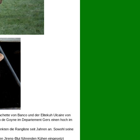
achette von Banco und der Elitekuh Ulcaire von
in de Goyne im Departement Gers einen hoch im
nkten die Rangliste seit Jahren an. Sowohl seine
en Jirens-Blut führenden Kühen eingesetzt