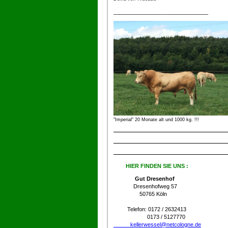
_______________________________
"Imperial" 20 Monate alt und 1000 kg. !!!
HIER FINDEN SIE UNS :
Gut Dresenhof
Dresenhofweg 57
50765 Köln
Telefon: 0172 / 2632413
0173 / 5127770
kellerwessel@netcologne.de