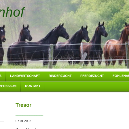
nhof
S
LANDWIRTSCHAFT
RINDERZUCHT
PFERDEZUCHT
FOHLENA
MPRESSUM
KONTAKT
Tresor
________________
07.01.2002