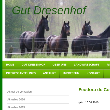
Gut Dresenhof
HOME
GUT DRESENHOF
ÜBER UNS
LANDWIRTSCHAFT
R
INTERESSANTE LINKS
ANFAHRT
IMPRESSUM
KONTAKT
Feodora de Co
Aktuell zu Verkaufen
Aktuelles 2016
geb.: 16.06.2010
Aktuelles 2015