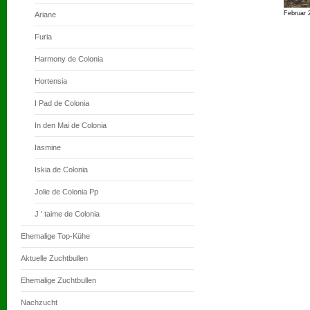
Februar 
Ariane
Furia
Harmony de Colonia
Hortensia
I Pad de Colonia
In den Mai de Colonia
Iasmine
Iskia de Colonia
Jolie de Colonia Pp
J ' taime de Colonia
Ehemalige Top-Kühe
Aktuelle Zuchtbullen
Ehemalige Zuchtbullen
Nachzucht