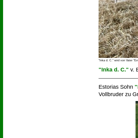
"Inka d. C." wird von Vater "E
"Inka d. C."
v. 
Estorias Sohn
"
Vollbruder zu Gr