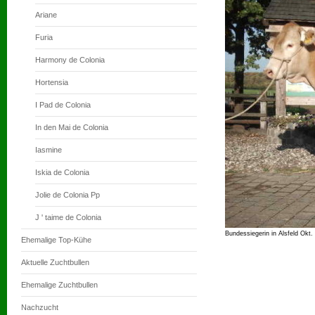
Ariane
Furia
Harmony de Colonia
Hortensia
I Pad de Colonia
In den Mai de Colonia
Iasmine
Iskia de Colonia
Jolie de Colonia Pp
J ' taime de Colonia
Bundessiegerin in Alsfeld Okt.
Ehemalige Top-Kühe
Aktuelle Zuchtbullen
Ehemalige Zuchtbullen
Nachzucht