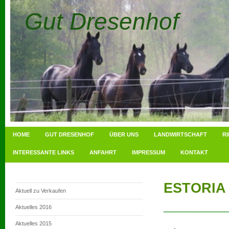
Gut Dresenhof
HOME
GUT DRESENHOF
ÜBER UNS
LANDWIRTSCHAFT
R
INTERESSANTE LINKS
ANFAHRT
IMPRESSUM
KONTAKT
ESTORIA
Aktuell zu Verkaufen
____________
Aktuelles 2016
Aktuelles 2015