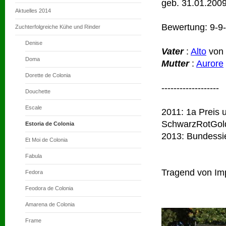
geb. 31.01.200
Aktuelles 2014
Bewertung: 9-9
Zuchterfolgreiche Kühe und Rinder
Denise
Vater
:
Alto
von 
Doma
Mutter
:
Aurore
Dorette de Colonia
-------------------
Douchette
Escale
2011: 1a Preis 
SchwarzRotGold
Estoria de Colonia
2013: Bundessie
Et Moi de Colonia
Fabula
Tragend von Imp
Fedora
Feodora de Colonia
Amarena de Colonia
Frame