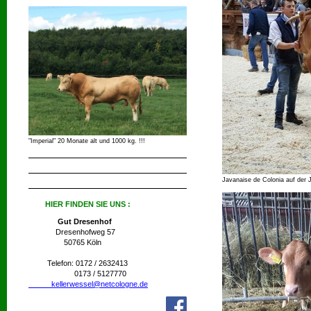
"Imperial" 20 Monate alt und 1000 kg. !!!
Javanaise de Colonia auf der 
HIER FINDEN SIE UNS :
Gut Dresenhof
Dresenhofweg 57
50765 Köln
Telefon: 0172 / 2632413
0173 / 5127770
kellerwessel@netcologne.de